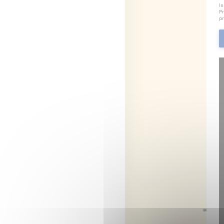
In
Pr
pr