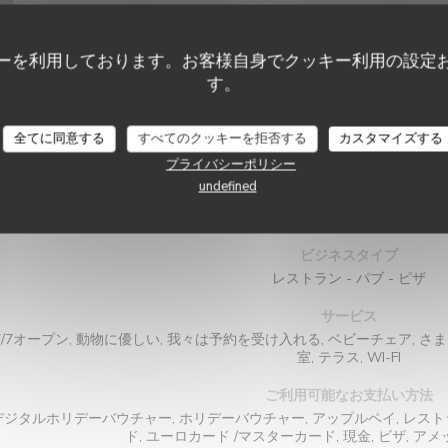
ーを利用しております。お客様自身でクッキー利用の設定
す。
En Face de La Petite Périgourdine
全てに同意する
すべてのクッキーを拒否する
カスタマイズする
店舗情報
プライバシーポリシー
undefined
料理
フランス語, イタリアの, 伝統料
ビジネスタイプ
レストラン - パブ - ピザ
サービス
7/7オープン, 動物に優しい, 我々は予約を受け入れる, ベビーチェア, 
室, テラス, WI-FI
ご利用可能なお支払い方法
デジタルホリデーバウチャー, ホリデーバウチャー, アップルペイ, レス
ド, ユーロカード /マスターカード, 現金, ビザ, ア