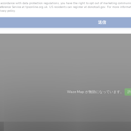
 accordance with data protection regulations, you have the right to opt out of marketing communi
eference Service at
tpsonline.org.uk
. US residents can register at
donotcall.gov
. For more informa
ivacy policy
.
Waze Map が無効になっています。
許