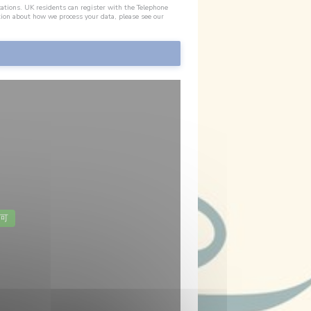
cations. UK residents can register with the Telephone
tion about how we process your data, please see our
可