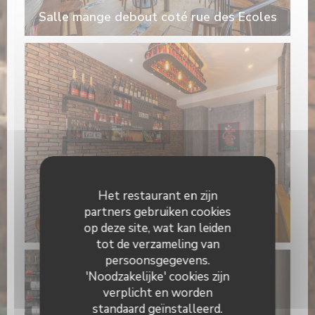
Salle mange debout coté rue des Ecoles
Het restaurant en zijn
partners gebruiken cookies
La grande table du fond
op deze site, wat kan leiden
tot de verzameling van
persoonsgegevens.
'Noodzakelijke' cookies zijn
verplicht en worden
standaard geïnstalleerd.