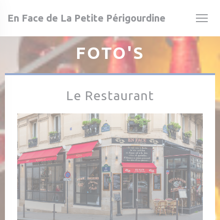
Cookies beheer paneel
En Face de La Petite Périgourdine
FOTO'S
Le Restaurant
 venster))
 venster))