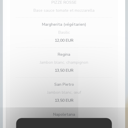
PIZZE ROSSE
Base sauce tomate et mozzarella
Margherita (végétarien)
Basilic
12,00 EUR
Regina
Jambon blanc, champignon
13,50 EUR
San Pietro
Jambon blanc, œuf
13,50 EUR
Napoletana
Anchois, câpres, olives noires