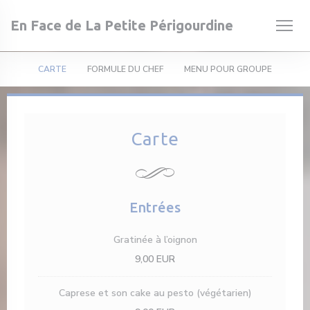
Personnalisation de vos choix en matière de cookies
En Face de La Petite Périgourdine
CARTE
FORMULE DU CHEF
MENU POUR GROUPE
Carte
une nouvelle fenêtre))
 une nouvelle fenêtre))
Entrées
Gratinée à l’oignon
9,00 EUR
Caprese et son cake au pesto (végétarien)