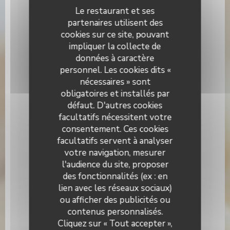
13,50 EUR
Le restaurant et ses
partenaires utilisent des
Quattro Stagioni
cookies sur ce site, pouvant
Champignons, jambon blanc, artichauts, olives noires
impliquer la collecte de
données à caractère
14,50 EUR
personnel. Les cookies dits «
nécessaires » sont
Diavola
obligatoires et installés par
Saucisse piquante
défaut. D'autres cookies
14,50 EUR
facultatifs nécessitent votre
consentement. Ces cookies
Anna
facultatifs servent à analyser
votre navigation, mesurer
Jambon de Parme
l'audience du site, proposer
14,50 EUR
des fonctionnalités (ex : en
lien avec les réseaux sociaux)
Quattro Formaggi (végétarien)
ou afficher des publicités ou
Scarmoza, gorgonzola, parmesan
contenus personnalisés.
En Face de La Petite Périgourdine
15,00 EUR
Cliquez sur « Tout accepter »,