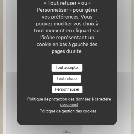
« Tout refuser » ou «
PIZZE BIANCHE
Personnaliser » pour gérer
vos préférences. Vous
Base mozzarella
pouvez modifier vos choix à
tout moment en cliquant sur
Calzone
l'icône représentant un
Jambon blanc, œuf
cookie en bas à gauche des
13,50 EUR
pages du site.
Valeria (végétarien)
Tout accepter
Courgettes, aubergines, poivrons rouges, tomates
cerises, parmesan
Tout refuser
15,00 EUR
Personnaliser
Politique de protection des données à caractère
Bufala (végétarien)
personnel
Mozzarella di bufala, roquette, tomates cerises
Politique de gestion des cookies
16,00 EUR
Elica