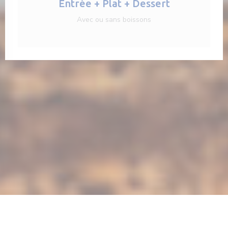
Entrée + Plat + Dessert
Avec ou sans boissons
ne nouvelle fenêtre))
© 2026 EN FACE DE LA PETITE PÉRIGOURDINE — CRÉATION DE SITE