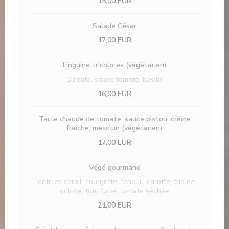
15,00 EUR
Salade César
17,00 EUR
Linguine tricolores (végétarien)
Burrata, sauce tomate, basilic
16,00 EUR
Tarte chaude de tomate, sauce pistou, crème
fraiche, mesclun (végétarien)
17,00 EUR
Végé gourmand
Lentilles corail, courgette, fenouil, carotte, trio de
quinoa, tofu fumé, tomate séchée
21,00 EUR